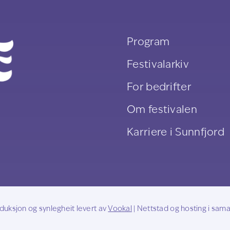
Program
Festivalarkiv
For bedrifter
Om festivalen
Karriere i Sunnfjord
roduksjon og synlegheit levert av
Vookal
| Nettstad og hosting i sa