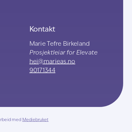
Kontakt
Marie Tefre Birkeland
Prosjektleiar for Elevate
hei@marieas.no
90171344
marbeid med
Mediebruket