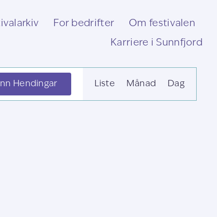
ivalarkiv
For bedrifter
Om festivalen
Karriere i Sunnfjord
Hending
inn Hendingar
Liste
Månad
Dag
visingsnavigas