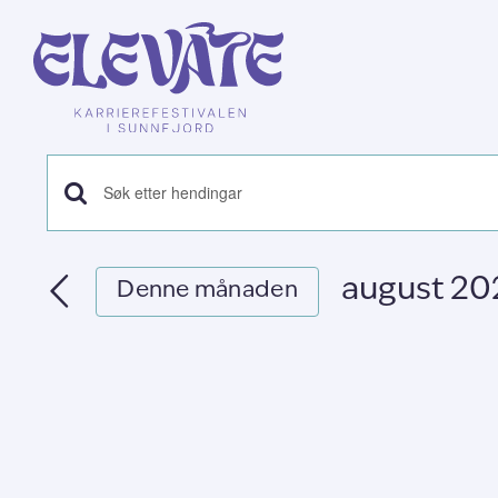
Skip
to
content
Hendingar
Skriv
inn
søk
nøkkelord.
august 20
og
Denne månaden
Søk
Vel
etter
visingsnavigasjon
dato.
Hendingar
med
nøkkelord.
Kalender