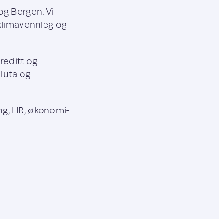
og Bergen. Vi
r klimavennleg og
reditt og
aluta og
ng, HR, økonomi-