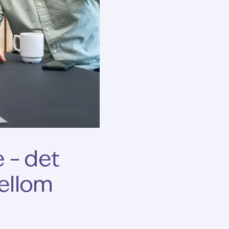
 – det
mellom