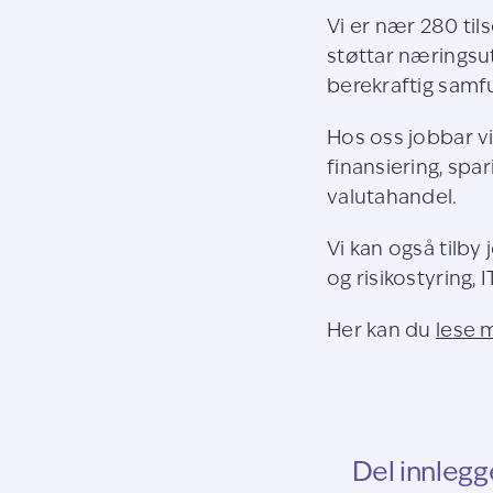
Vi er nær 280 til
støttar næringsutv
berekraftig samf
Hos oss jobbar v
finansiering, spar
valutahandel.
Vi kan også tilb
og risikostyring, I
Her kan du
lese 
Del innlegg