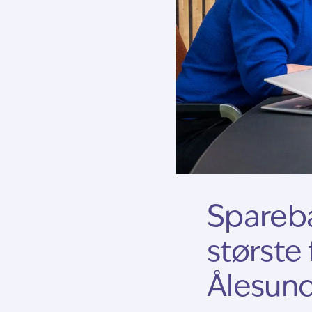
Spareba
største
Ålesund