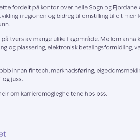
sette fordelt på kontor over heile Sogn og Fjordane 
ikling i regionen og bidreg til omstilling til eit mei
unn.
i på tvers av mange ulike fagområde. Mellom anna k
ing og plassering, elektronisk betalingsformidling, v
y jobb innan fintech, marknadsføring, eigedomsmekli
T og juss.
meir om karrieremoglegheitene hos oss
.
et