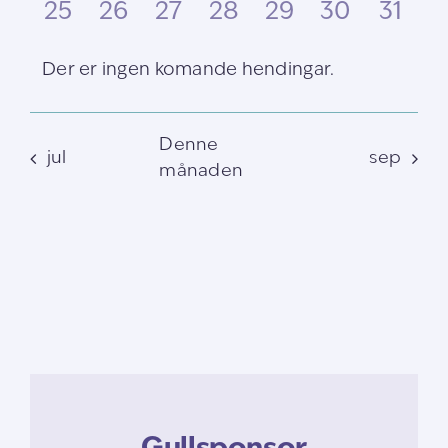
hendingar
hendingar
hendingar
hendingar
hendingar
hendingar
hendi
0
0
0
0
0
0
0
25
26
27
28
29
30
31
hendingar
hendingar
hendingar
hendingar
hendingar
hendingar
hendi
Der er ingen komande hendingar.
Notice
Denne
jul
sep
månaden