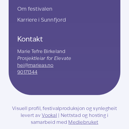
Om festivalen
Karriere i Sunnfjord
Kontakt
Marie Tefre Birkeland
Prosjektleiar for Elevate
hei@marieas.no
90171344
Visuell profil, festivalproduksjon og synlegheit
levert av
Vookal
| Nettstad og hosting i
samarbeid med
Mediebruket