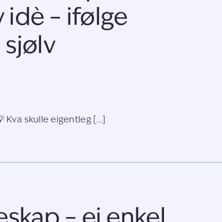
 idè – ifølge
sjølv
Kva skulle eigentleg [...]
eskap – ei enkel