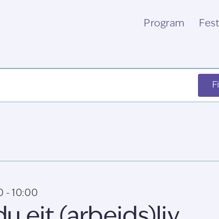
Program
Fest
F
0
-
10:00
du eit (arbeids)liv