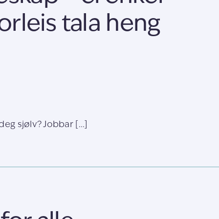
korleis tala heng
eg sjølv? Jobbar [...]