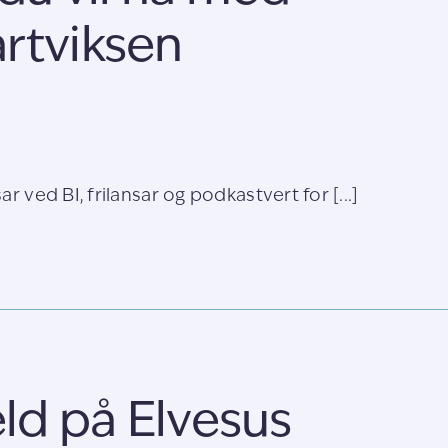
rtviksen
r ved BI, frilansar og podkastvert for [...]
ld på Elvesus