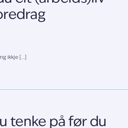
foredrag
g ikkje [...]
u tenke på før du