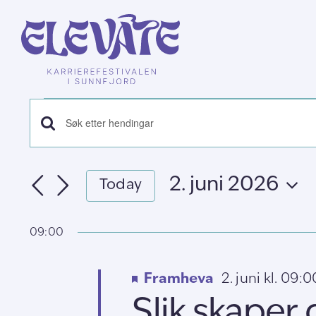
Skip
to
content
Hendingar
Hendingar
Skriv
for
inn
søk
nøkkelord.
2.
2. juni 2026
og
Today
Søk
Vel
etter
visingsnavigasjon
juni
dato.
Hendingar
09:00
med
2026
nøkkelord.
Framheva
2. juni kl. 09:0
Slik skaper 