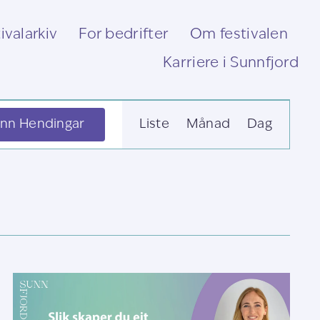
ivalarkiv
For bedrifter
Om festivalen
Karriere i Sunnfjord
Hending
inn Hendingar
Liste
Månad
Dag
visingsnavigas