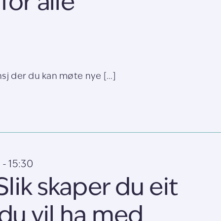
for alle
sj der du kan møte nye [...]
0
-
15:30
lik skaper du eit
 du vil ha med