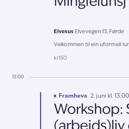
Minglelunsj 
Elvesus
Elvevegen 13, Førde
Velkommen til ein uformell lun
kr150
13:00
Framheva
2. juni kl. 13:0
Workshop: S
(arbeids)liv