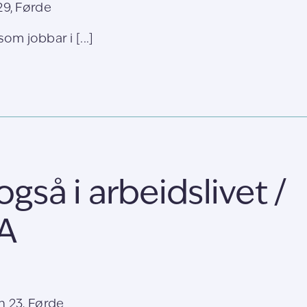
9, Førde
som jobbar i [...]
også i arbeidslivet /
A
 23, Førde