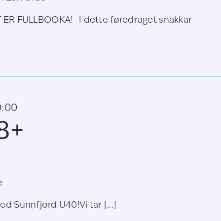
R FULLBOOKA! I dette føredraget snakkar
00:00
18+
e
ed Sunnfjord U40!Vi tar [...]