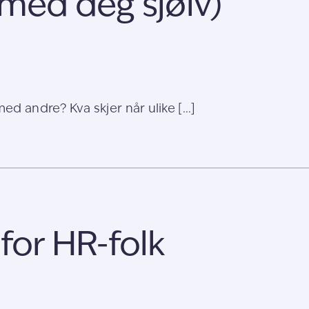
 med deg sjølv)
d andre? Kva skjer når ulike [...]
for HR-folk