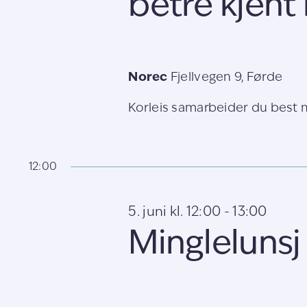
betre kjent
Norec
Fjellvegen 9, Førde
Korleis samarbeider du best me
12:00
5. juni kl. 12:00
-
13:00
Minglelunsj 