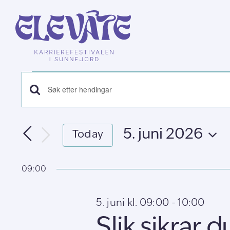
Skip
to
content
Hendingar
Hendingar
Skriv
for
inn
søk
nøkkelord.
5.
5. juni 2026
og
Today
Søk
Vel
etter
visingsnavigasjon
juni
dato.
Hendingar
09:00
med
2026
nøkkelord.
5. juni kl. 09:00
-
10:00
Slik sikrar