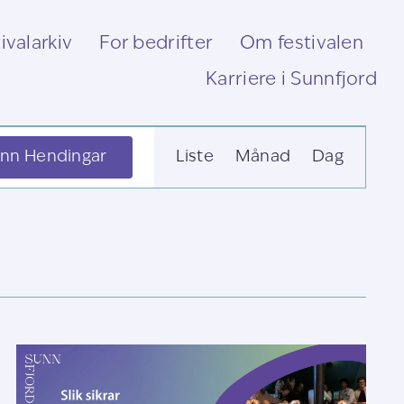
ivalarkiv
For bedrifter
Om festivalen
Karriere i Sunnfjord
Hending
inn Hendingar
Liste
Månad
Dag
visingsnavigas