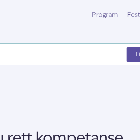
Program
Fest
F
 du rett kompetanse